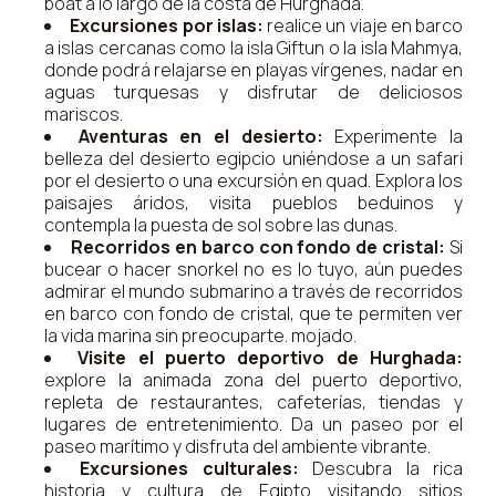
boat a lo largo de la costa de Hurghada.
Excursiones por islas:
realice un viaje en barco
a islas cercanas como la isla Giftun o la isla Mahmya,
donde podrá relajarse en playas vírgenes, nadar en
aguas turquesas y disfrutar de deliciosos
mariscos.
Aventuras en el desierto:
Experimente la
belleza del desierto egipcio uniéndose a un safari
por el desierto o una excursión en quad. Explora los
paisajes áridos, visita pueblos beduinos y
contempla la puesta de sol sobre las dunas.
Recorridos en barco con fondo de cristal:
Si
bucear o hacer snorkel no es lo tuyo, aún puedes
admirar el mundo submarino a través de recorridos
en barco con fondo de cristal, que te permiten ver
la vida marina sin preocuparte. mojado.
Visite el puerto deportivo de Hurghada:
explore la animada zona del puerto deportivo,
repleta de restaurantes, cafeterías, tiendas y
lugares de entretenimiento. Da un paseo por el
paseo marítimo y disfruta del ambiente vibrante.
Excursiones culturales:
Descubra la rica
historia y cultura de Egipto visitando sitios