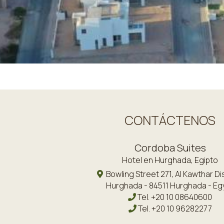
CONTÁCTENOS
Cordoba Suites
Hotel en Hurghada, Egipto
Bowling Street 271, Al Kawthar Dis
Hurghada - 84511 Hurghada - Eg
Tel.
+20 10 08640600
Tel.
+20 10 96282277