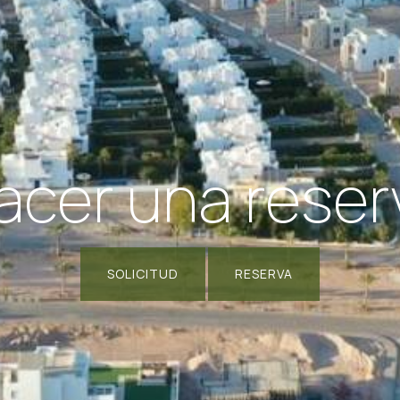
acer una reser
SOLICITUD
RESERVA