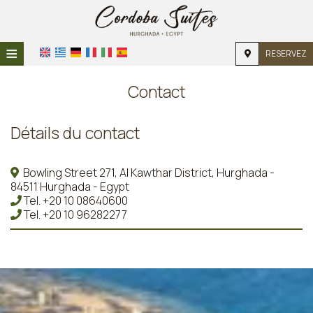
≡
RESERVEZ
ACCUEIL
Contact
EMPLACEMENT
Détails du contact
HÉBERGEMENT
INSTALLATIONS
Bowling Street 271, Al Kawthar District, Hurghada -
84511 Hurghada - Egypt
GALERIE PHOTO
Tel.
+20 10 08640600
Tel.
+20 10 96282277